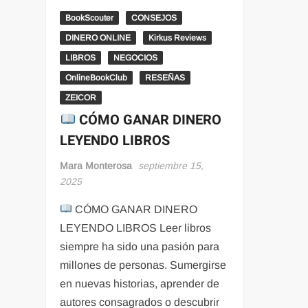
BookScouter
CONSEJOS
DINERO ONLINE
Kirkus Reviews
LIBROS
NEGOCIOS
OnlineBookClub
RESEÑAS
ZEICOR
CÓMO GANAR DINERO
LEYENDO LIBROS
Mara Monterosa
septiembre 15,
2025
CÓMO GANAR DINERO
LEYENDO LIBROS Leer libros
siempre ha sido una pasión para
millones de personas. Sumergirse
en nuevas historias, aprender de
autores consagrados o descubrir