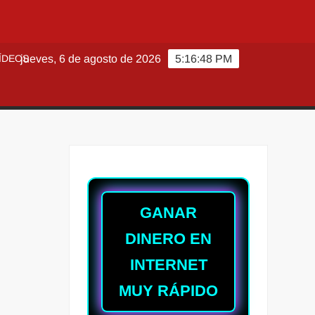
ÍDEOS
jueves, 6 de agosto de 2026
5:16:49 PM
GANAR
DINERO EN
INTERNET
MUY RÁPIDO