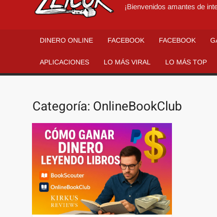
¡Bienvenidos amantes de inte
DINERO ONLINE
FACEBOOK
FACEBOOK
G
APLICACIONES
LO MÁS VIRAL
LO MÁS TOP
Categoría:
OnlineBookClub