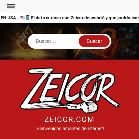
Saltar
al
EN USA…
El dato curioso que Zeicor descubrió y que podría camb
contenido
Buscar
ZEICOR.COM
¡Bienvenidos amantes de internet!