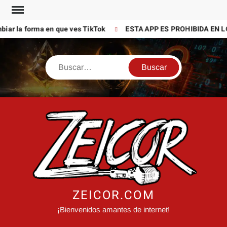
Saltar
al
iar la forma en que ves TikTok
ESTA APP ES PROHIBIDA EN LO
contenido
Buscar
ZEICOR.COM
¡Bienvenidos amantes de internet!