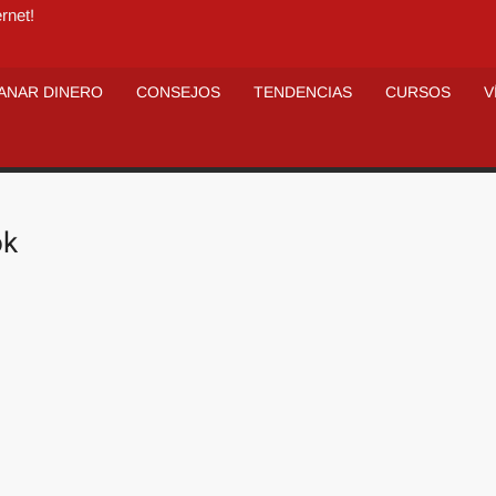
rnet!
ANAR DINERO
CONSEJOS
TENDENCIAS
CURSOS
V
ok