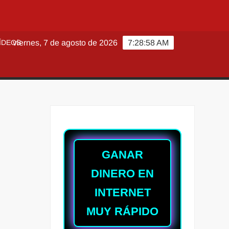
ÍDEOS
viernes, 7 de agosto de 2026
7:28:59 AM
GANAR
DINERO EN
INTERNET
MUY RÁPIDO