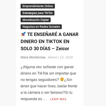
Emprendimiento Online
Estrategias para TikTok
Monetización Digital
Negocios en Redes Sociales
TE ENSEÑARÉ A GANAR
DINERO EN TIKTOK EN
SOLO 30 DÍAS – Zeicor
Mara Monterosa
febrero 13, 2026
¿Alguna vez soñaste con ganar
dinero en TikTok sin importar que
no tengas seguidores?
¿Sin
tener que hacer lives, bailar frente
a la cámara o ser famoso?Si tu
respuesta es …
LEER MÁS