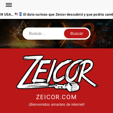
Saltar
al
N USA…
El dato curioso que Zeicor descubrió y que podría cambi
contenido
Buscar
ZEICOR.COM
¡Bienvenidos amantes de internet!