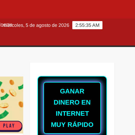
ÍDEOS
miércoles, 5 de agosto de 2026
2:55:37 AM
GANAR
DINERO EN
INTERNET
MUY RÁPIDO