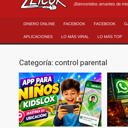
¡Bienvenidos amantes de inte
DINERO ONLINE
FACEBOOK
FACEBOOK
G
APLICACIONES
LO MÁS VIRAL
LO MÁS TOP
Categoría:
control parental