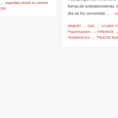
seguridad infantil en internet
forma de entretenimiento.
COR
día se ha convertido …
L
DINERO
G2G
LO MÁS 
PlayerAuctions
PREMIOS
TENDENCIAS
TRUCOS NU