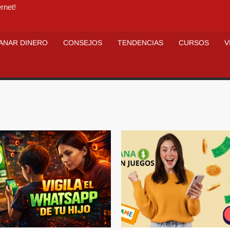
rnet!
ANAR DINERO
CONSEJOS
TENDENCIAS
CURSOS
V