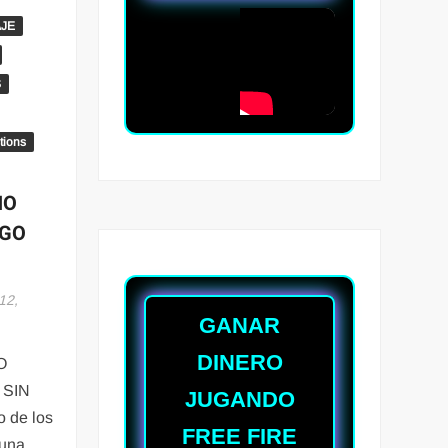
AJE
S
tions
HO
EGO
12,
GANAR
DINERO
O
 SIN
JUGANDO
 de los
FREE FIRE
 una