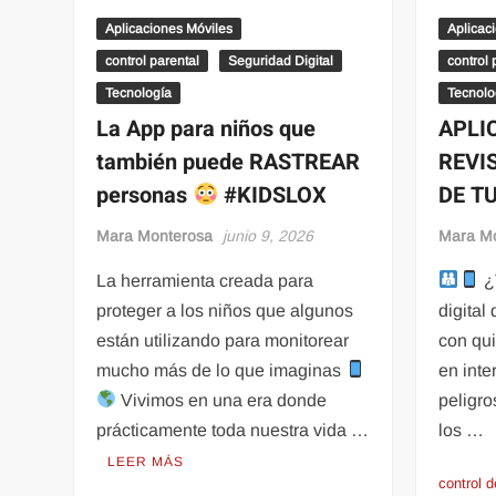
Aplicaciones Móviles
Aplicac
control parental
Seguridad Digital
control 
Tecnología
Tecnolo
La App para niños que
APLI
también puede RASTREAR
REVI
personas
#KIDSLOX
DE T
Mara Monterosa
junio 9, 2026
Mara M
La herramienta creada para
¿
proteger a los niños que algunos
digital
están utilizando para monitorear
con qu
mucho más de lo que imaginas
en inte
Vivimos en una era donde
peligro
prácticamente toda nuestra vida …
los …
LEER MÁS
control 