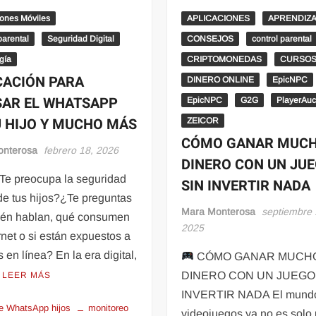
iones Móviles
APLICACIONES
APRENDIZ
parental
Seguridad Digital
CONSEJOS
control parental
gía
CRIPTOMONEDAS
CURSO
CACIÓN PARA
DINERO ONLINE
EpicNPC
SAR EL WHATSAPP
EpicNPC
G2G
PlayerAuc
U HIJO Y MUCHO MÁS
ZEICOR
CÓMO GANAR MUC
onterosa
febrero 18, 2026
DINERO CON UN JU
Te preocupa la seguridad
SIN INVERTIR NADA
 de tus hijos?¿Te preguntas
Mara Monterosa
septiembre 
ién hablan, qué consumen
2025
rnet o si están expuestos a
s en línea? En la era digital,
CÓMO GANAR MUCH
DINERO CON UN JUEGO
LEER MÁS
INVERTIR NADA El mundo
de WhatsApp hijos
monitoreo
videojuegos ya no es solo