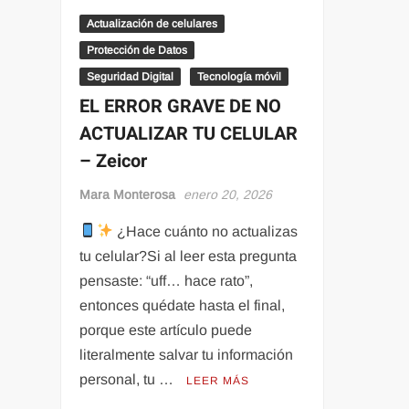
Actualización de celulares
Protección de Datos
Seguridad Digital
Tecnología móvil
EL ERROR GRAVE DE NO
ACTUALIZAR TU CELULAR
– Zeicor
Mara Monterosa
enero 20, 2026
¿Hace cuánto no actualizas
tu celular?Si al leer esta pregunta
pensaste: “uff… hace rato”,
entonces quédate hasta el final,
porque este artículo puede
literalmente salvar tu información
personal, tu …
LEER MÁS