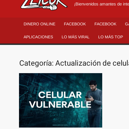
¡Bienvenidos amantes de inte
DINERO ONLINE
FACEBOOK
FACEBOOK
G
APLICACIONES
LO MÁS VIRAL
LO MÁS TOP
Categoría:
Actualización de celu