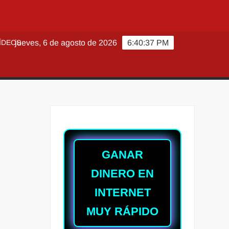
ÍDEOS
jueves, 6 de agosto de 2026
6:40:39 PM
GANAR
DINERO EN
INTERNET
MUY RÁPIDO