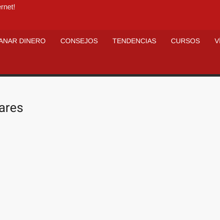
rnet!
ANAR DINERO
CONSEJOS
TENDENCIAS
CURSOS
V
lares