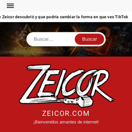
Saltar
al
cor descubrió y que podría cambiar la forma en que ves TikTok
contenido
Buscar
ZEICOR.COM
¡Bienvenidos amantes de internet!