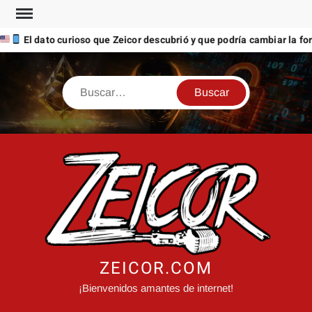
Saltar
al
 dato curioso que Zeicor descubrió y que podría cambiar la forma en
contenido
Buscar
ZEICOR.COM
¡Bienvenidos amantes de internet!