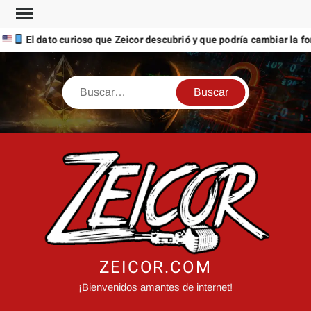
Saltar
al
l dato curioso que Zeicor descubrió y que podría cambiar la forma e
contenido
Buscar
ZEICOR.COM
¡Bienvenidos amantes de internet!