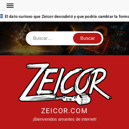
Saltar
al
ato curioso que Zeicor descubrió y que podría cambiar la forma en q
contenido
Buscar
ZEICOR.COM
¡Bienvenidos amantes de internet!