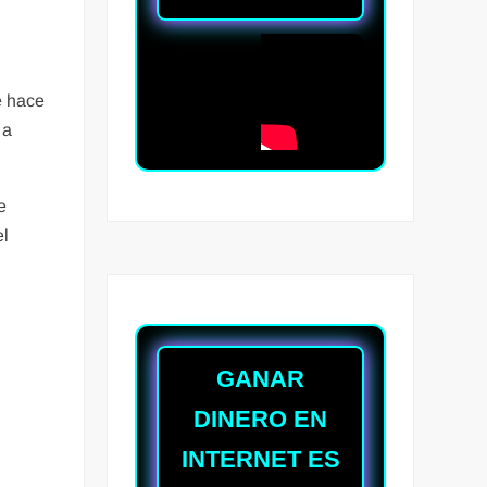
e hace
 a
e
el
GANAR
DINERO EN
INTERNET ES