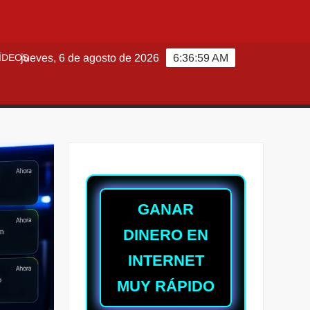
ÍDEOS
jueves, 6 de agosto de 2026
6:37:01 AM
GANAR
DINERO EN
INTERNET
MUY RÁPIDO