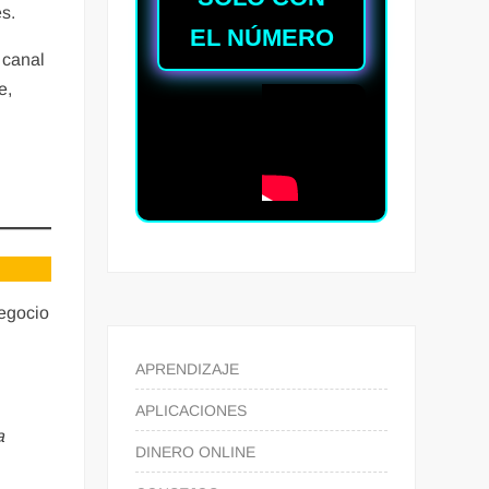
es.
EL NÚMERO
 canal
e,
negocio
APRENDIZAJE
APLICACIONES
a
DINERO ONLINE