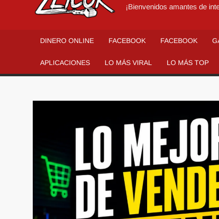
¡Bienvenidos amantes de inte
DINERO ONLINE
FACEBOOK
FACEBOOK
G
APLICACIONES
LO MÁS VIRAL
LO MÁS TOP