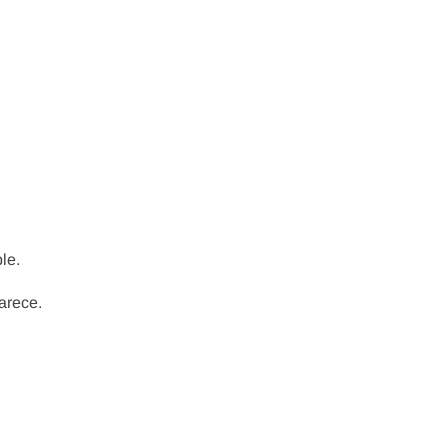
le.
arece.