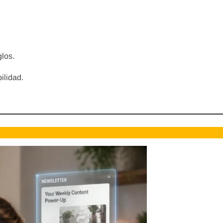
glos.
ilidad.