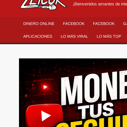
¡Bienvenidos amantes de inte
DINERO ONLINE
FACEBOOK
FACEBOOK
G
APLICACIONES
LO MÁS VIRAL
LO MÁS TOP