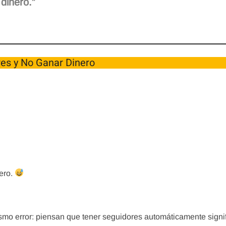
dinero.”
.
es y No Ganar Dinero
ero.
smo error: piensan que tener seguidores automáticamente signi