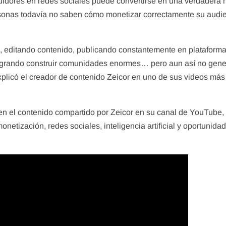
uidores en redes sociales puede convertirse en una verdadera 
sonas todavía no saben cómo monetizar correctamente su audie
, editando contenido, publicando constantemente en plataform
ogrando construir comunidades enormes… pero aun así no gen
xplicó el creador de contenido Zeicor en uno de sus videos más
 en el contenido compartido por Zeicor en su canal de YouTube
netización, redes sociales, inteligencia artificial y oportunida