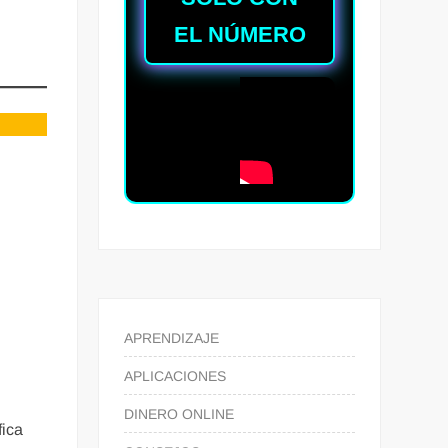
EL NÚMERO
APRENDIZAJE
APLICACIONES
DINERO ONLINE
fica