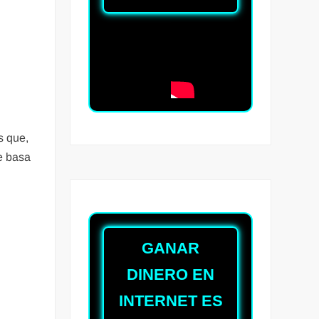
s que,
e basa
s
GANAR
DINERO EN
INTERNET ES