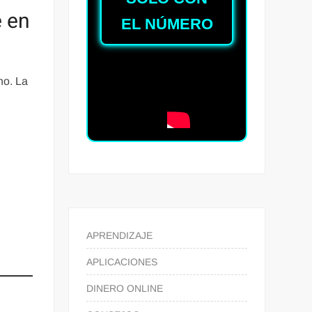
e en
EL NÚMERO
no. La
APRENDIZAJE
APLICACIONES
DINERO ONLINE