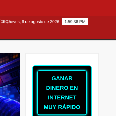
ÍDEOS
jueves, 6 de agosto de 2026
1:59:38 PM
GANAR
DINERO EN
INTERNET
MUY RÁPIDO