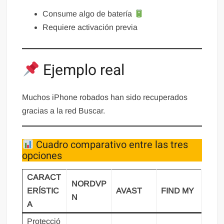
Consume algo de batería
Requiere activación previa
Ejemplo real
Muchos iPhone robados han sido recuperados
gracias a la red Buscar.
Cuadro comparativo entre las tres
opciones
CARACT
NORDVP
ERÍSTIC
AVAST
FIND MY
N
A
Protecció