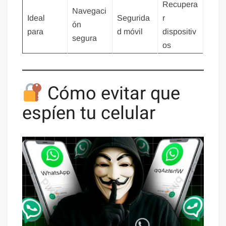
Recupera
Navegaci
Ideal
Segurida
r
ón
para
d móvil
dispositiv
segura
os
Cómo evitar que
espíen tu celular