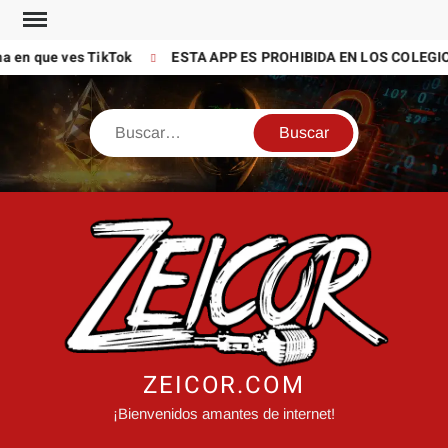
Saltar
al
 que ves TikTok
ESTA APP ES PROHIBIDA EN LOS COLEGIOS (
contenido
Buscar
ZEICOR.COM
¡Bienvenidos amantes de internet!