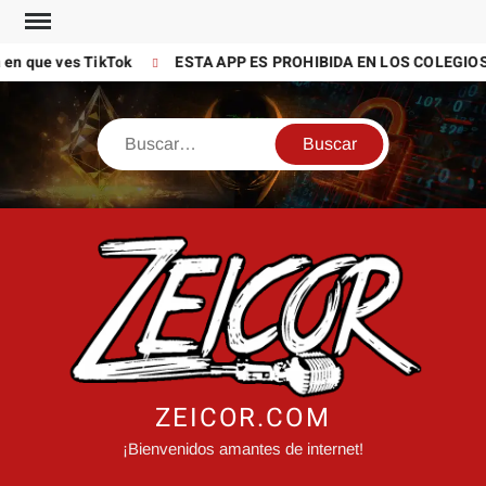
Saltar
al
que ves TikTok
ESTA APP ES PROHIBIDA EN LOS COLEGIOS (P
contenido
Buscar
ZEICOR.COM
¡Bienvenidos amantes de internet!